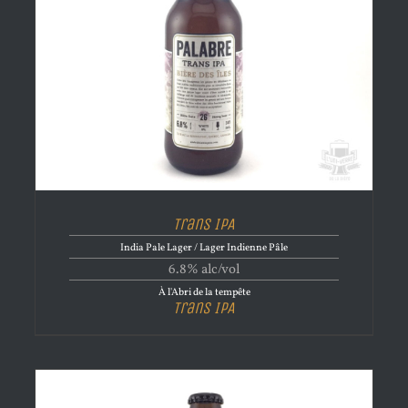
Trans IPA
India Pale Lager / Lager Indienne Pâle
6.8% alc/vol
À l'Abri de la tempête
Trans IPA