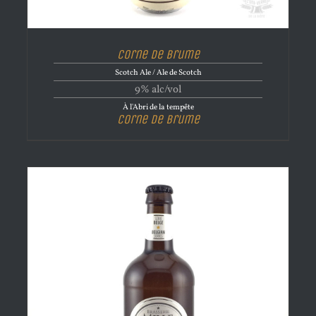
Corne de brume
Scotch Ale / Ale de Scotch
9% alc/vol
À l'Abri de la tempête
Corne de brume