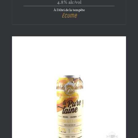
4.8% alc/vol
À l'Abri de la tempête
Écume