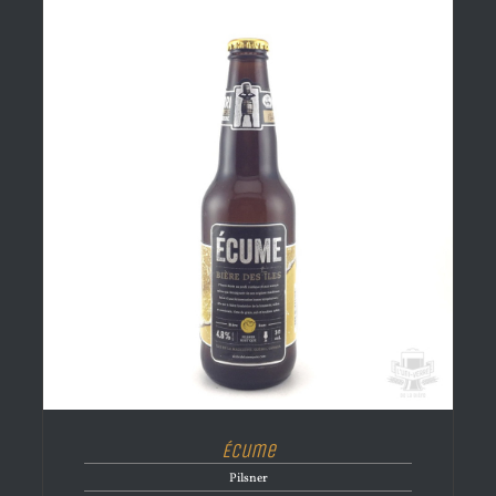
Écume
Pilsner