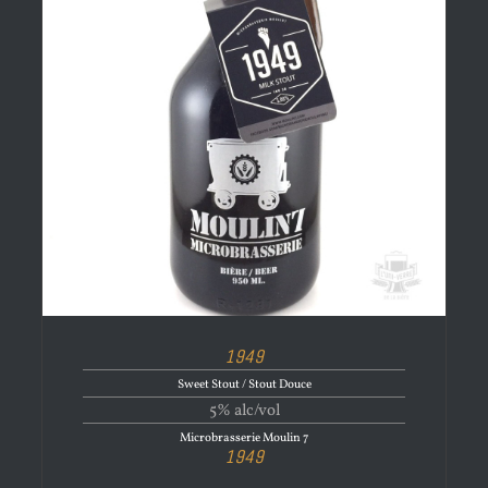
1949
Sweet Stout / Stout Douce
5% alc/vol
Microbrasserie Moulin 7
1949