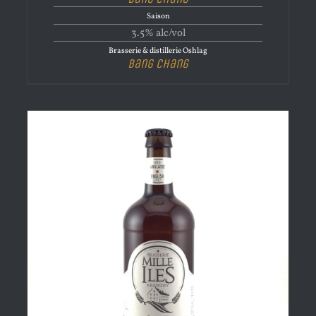
Saison
3.5% alc/vol
Brasserie & distillerie Oshlag
Bang Chang