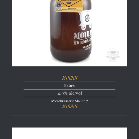
Mineur
Kölsch
4.9% alc/vol
Microbrasserie Moulin 7
Mineur