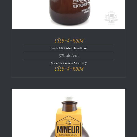
L’Île-À-Roux
Irish Ale / Ale Irlandaise
5% alc/vol
Microbrasserie Moulin 7
L’Île-À-Roux