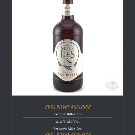
Best Bitter Anglaise
Premium Bitter/ESB
4.4% alc/vol
Brasserie Mille-Îles
Best Bitter Anglaise