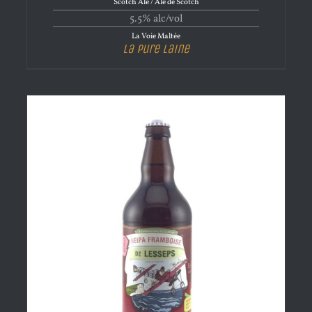
Scotch Ale / Ale de Scotch
5.5% alc/vol
La Voie Maltée
La Pure Laine