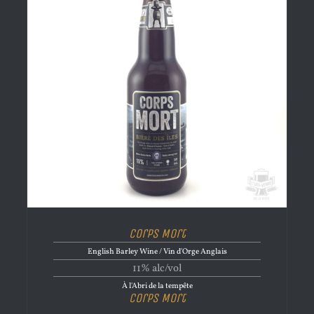
Corps Mort
English Barley Wine / Vin d'Orge Anglais
11% alc/vol
À l'Abri de la tempête
Corps Mort