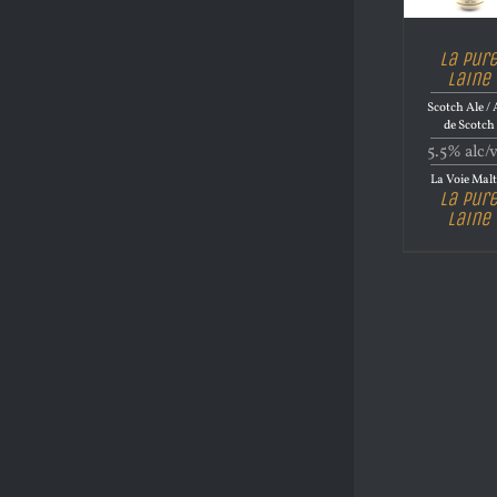
La Pur
Laine
Scotch Ale / 
de Scotch
5.5% alc/
La Voie Malt
La Pur
Laine