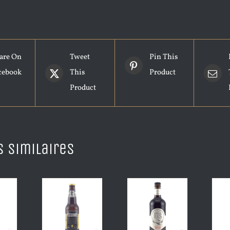
are On
Tweet
Pin This
cebook
This
Product
Product
s similaires