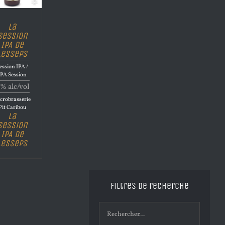
La
Session
IPA de
Lesseps
ession IPA /
IPA Session
% alc/vol
crobrasserie
Pit Caribou
La
Session
IPA de
Lesseps
Filtres de recherche