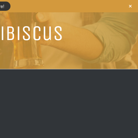
re!
Hibiscus