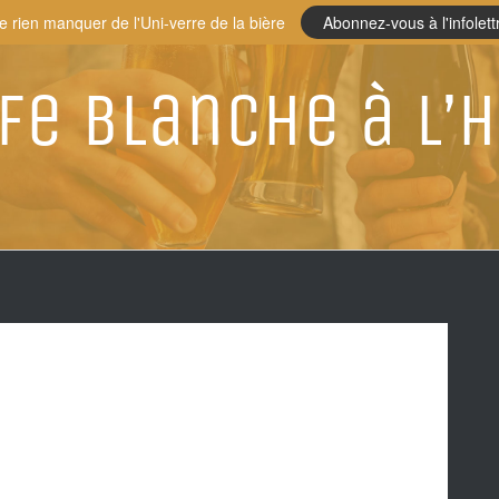
e rien manquer de l'Uni-verre de la bière
Abonnez-vous à l'infolett
lfe Blanche à l’