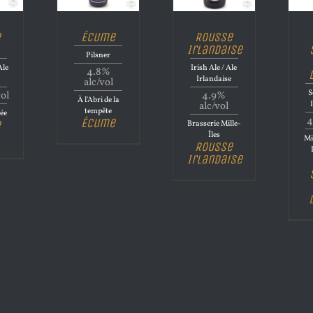
e
Écume
Rousse
Irlandaise
Pilsner
Ale
Irish Ale / Ale
4.8%
Irlandaise
alc/vol
S
vol
4.9%
À l'Abri de la
alc/vol
tempête
ée
4
Écume
e
Brasserie Mille-
Îles
Mi
Rousse
Irlandaise