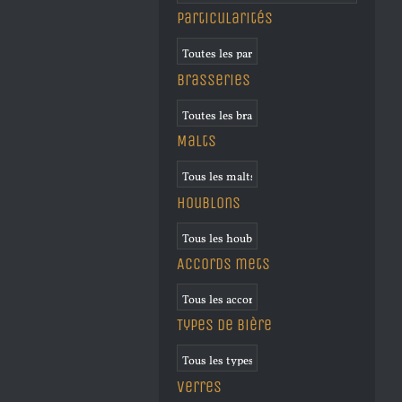
Particularités
Brasseries
Malts
Houblons
Accords mets
Types de bière
Verres