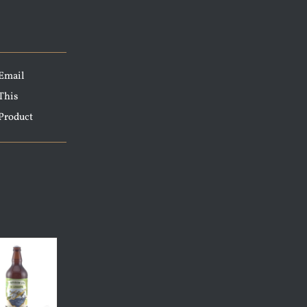
Email
This
Product