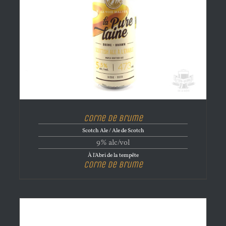
Corne de brume
Scotch Ale / Ale de Scotch
9% alc/vol
À l'Abri de la tempête
Corne de brume