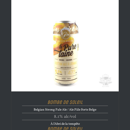
Bombe de Soleil
Belgian Strong Pale Ale / Ale Pâle Forte Belge
8.1% alc/vol
À l'Abri de la tempête
Bombe de Soleil