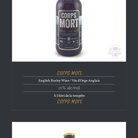
Corps Mort
English Barley Wine / Vin d'Orge Anglais
11% alc/vol
À l'Abri de la tempête
Corps Mort