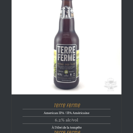
Terre Ferme
American IPA / IPA Américaine
6.2% alc/vol
À l'Abri de la tempête
Terre Ferme