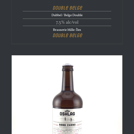
Double Belge
Dubbel / Belge Double
7.3% alc/vol
Brasserie Mille-Îles
Double Belge