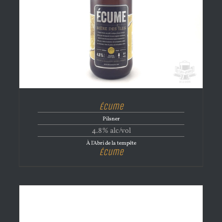
Écume
Pilsner
4.8% alc/vol
À l'Abri de la tempête
Écume