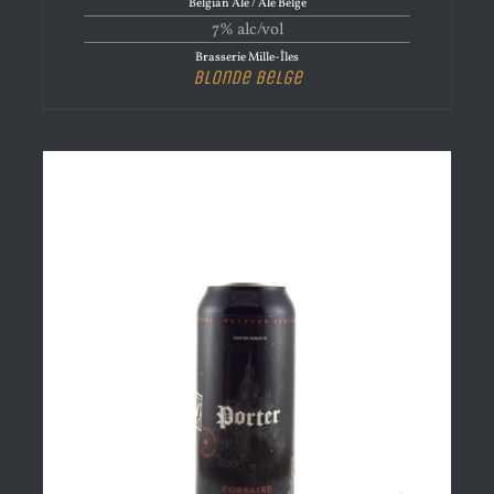
Belgian Ale / Ale Belge
7% alc/vol
Brasserie Mille-Îles
Blonde Belge