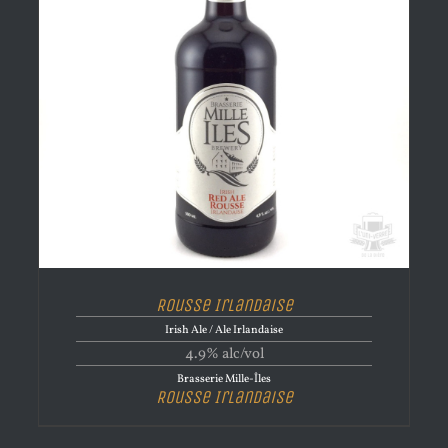
Rousse Irlandaise
Irish Ale / Ale Irlandaise
4.9% alc/vol
Brasserie Mille-Îles
Rousse Irlandaise