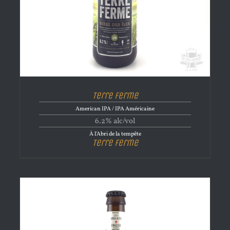
Terre Ferme
American IPA / IPA Américaine
6.2% alc/vol
À l'Abri de la tempête
Terre Ferme