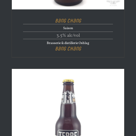
Bang Chang
Saison
3.5% alc/vol
Brasserie & distillerie Oshlag
Bang Chang