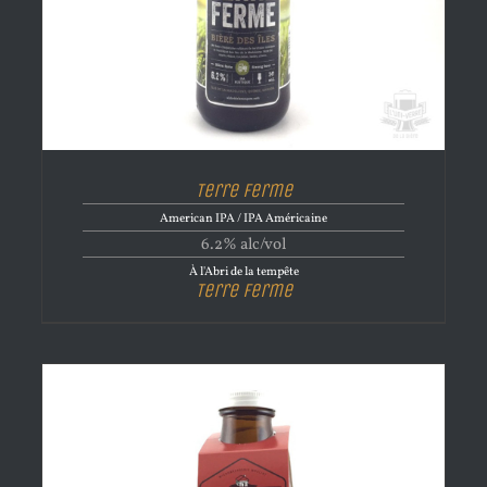
Terre Ferme
American IPA / IPA Américaine
6.2% alc/vol
À l'Abri de la tempête
Terre Ferme