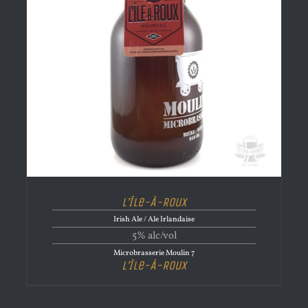
L’Île-À-Roux
Irish Ale / Ale Irlandaise
5% alc/vol
Microbrasserie Moulin 7
L’Île-À-Roux