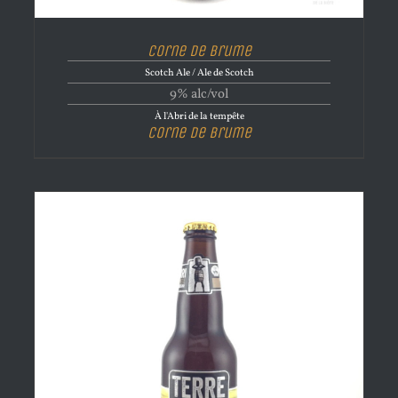
Corne de brume
Scotch Ale / Ale de Scotch
9% alc/vol
À l'Abri de la tempête
Corne de brume