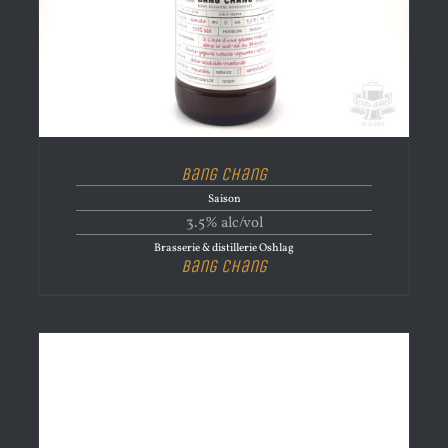
Bang Chang
Saison
3.5% alc/vol
Brasserie & distillerie Oshlag
Bang Chang