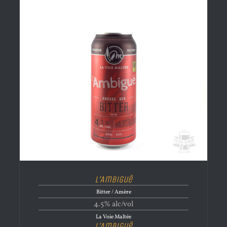
L’Ambiguë
Bitter / Amère
4.5% alc/vol
La Voie Maltée
L’Ambiguë