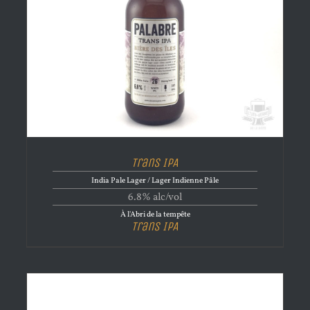
Trans IPA
India Pale Lager / Lager Indienne Pâle
6.8% alc/vol
À l'Abri de la tempête
Trans IPA