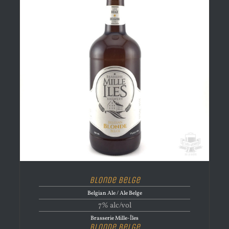
Blonde Belge
Belgian Ale / Ale Belge
7% alc/vol
Brasserie Mille-Îles
Blonde Belge