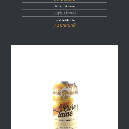
Bitter / Amère
4.5% alc/vol
La Voie Maltée
L’Ambiguë