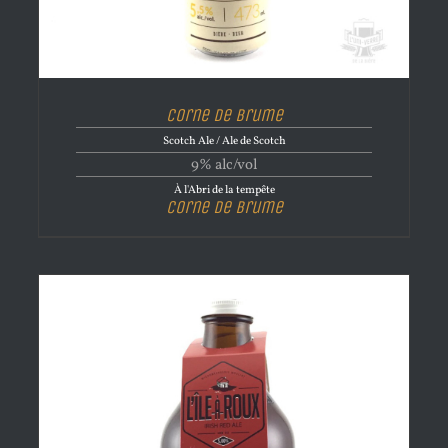
Corne de brume
Scotch Ale / Ale de Scotch
9% alc/vol
À l'Abri de la tempête
Corne de brume