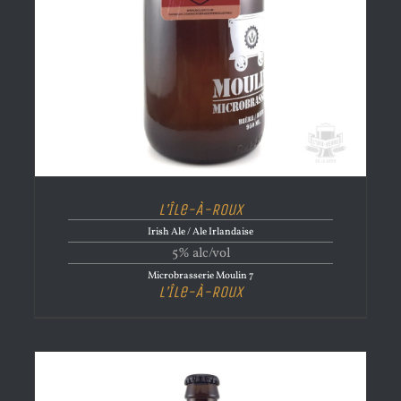
L’Île-À-Roux
Irish Ale / Ale Irlandaise
5% alc/vol
Microbrasserie Moulin 7
L’Île-À-Roux