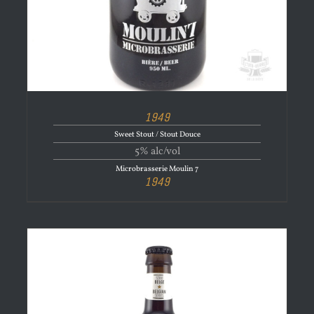
1949
Sweet Stout / Stout Douce
5% alc/vol
Microbrasserie Moulin 7
1949