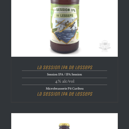
La Session IPA de Lesseps
Session IPA / IPA Session
4% alc/vol
Microbrasserie Pit Caribou
La Session IPA de Lesseps