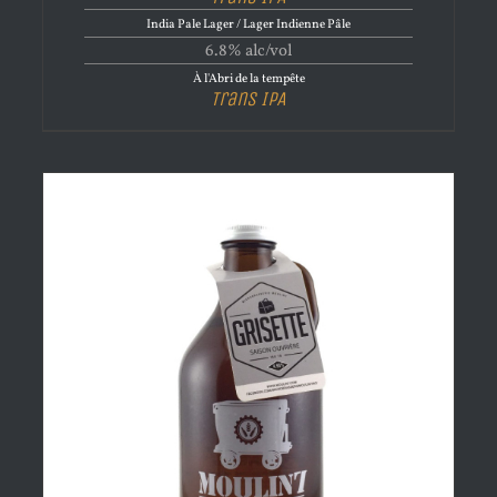
India Pale Lager / Lager Indienne Pâle
6.8% alc/vol
À l'Abri de la tempête
Trans IPA