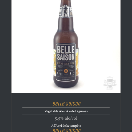
Belle Saison
Vegetable Ale / Ale de Légumes
5.5% alc/vol
À l'Abri de la tempête
Belle Saison