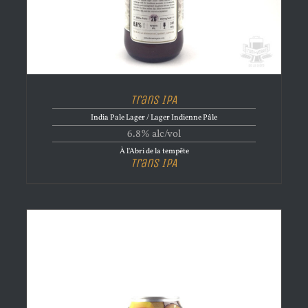
Trans IPA
India Pale Lager / Lager Indienne Pâle
6.8% alc/vol
À l'Abri de la tempête
Trans IPA