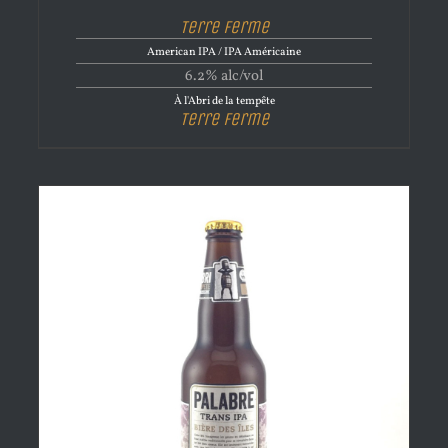
Terre Ferme
American IPA / IPA Américaine
6.2% alc/vol
À l'Abri de la tempête
Terre Ferme