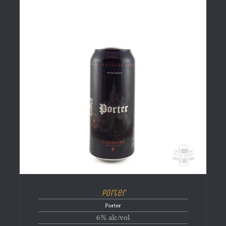
Porter
Porter
6% alc/vol