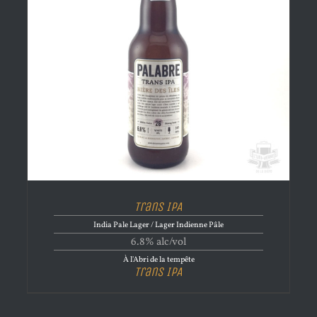
Trans IPA
India Pale Lager / Lager Indienne Pâle
6.8% alc/vol
À l'Abri de la tempête
Trans IPA