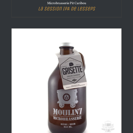
Microbrasserie Pit Caribou
La Session IPA de Lesseps