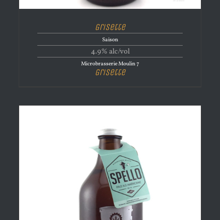
Grisette
Saison
4.9% alc/vol
Microbrasserie Moulin 7
Grisette