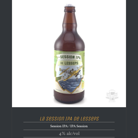
La Session IPA de Lesseps
Session IPA / IPA Session
4% alc/vol