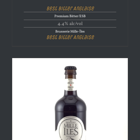
Best Bitter Anglaise
Premium Bitter/ESB
4.4% alc/vol
Brasserie Mille-Îles
Best Bitter Anglaise