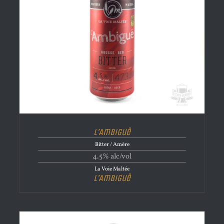
L’Ambiguë
Bitter / Amère
4.5% alc/vol
La Voie Maltée
L’Ambiguë