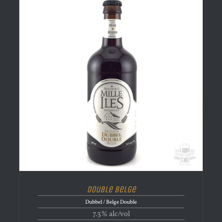
Double Belge
Dubbel / Belge Double
7.3% alc/vol