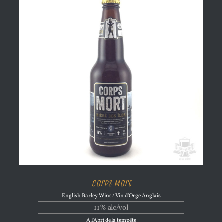
Corps Mort
English Barley Wine / Vin d'Orge Anglais
11% alc/vol
À l'Abri de la tempête