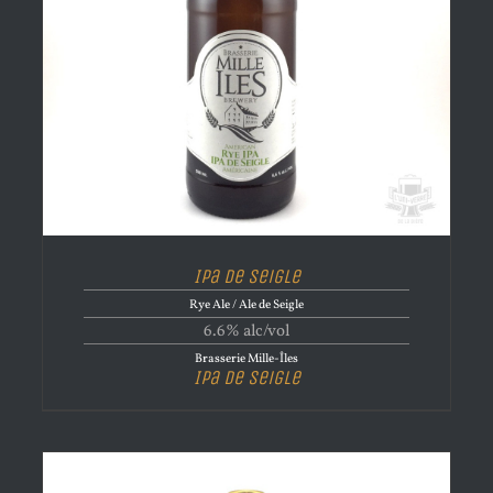
Ipa de Seigle
Rye Ale / Ale de Seigle
6.6% alc/vol
Brasserie Mille-Îles
Ipa de Seigle