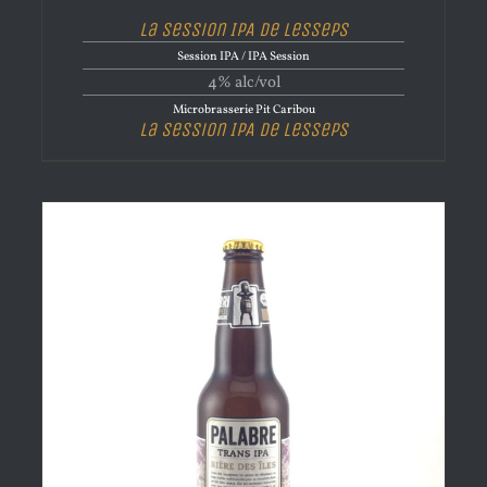
La Session IPA de Lesseps
Session IPA / IPA Session
4% alc/vol
Microbrasserie Pit Caribou
La Session IPA de Lesseps