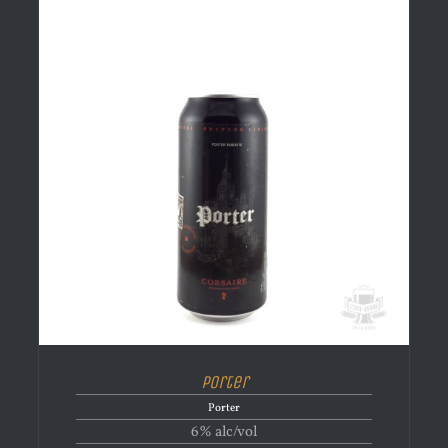
Porter
Porter
6% alc/vol