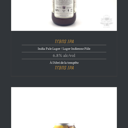
Trans IPA
India Pale Lager / Lager Indienne Pâle
6.8% alc/vol
À l'Abri de la tempête
Trans IPA