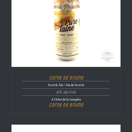
Corne de brume
Scotch Ale / Ale de Scotch
9% alc/vol
À l'Abri de la tempête
Corne de brume