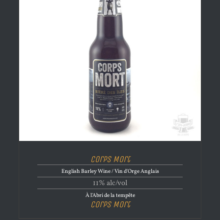
Corps Mort
English Barley Wine / Vin d'Orge Anglais
11% alc/vol
À l'Abri de la tempête
Corps Mort