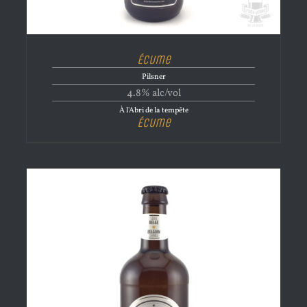
Écume
Pilsner
4.8% alc/vol
À l'Abri de la tempête
Écume