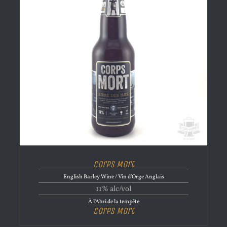
Corps Mort
English Barley Wine / Vin d'Orge Anglais
11% alc/vol
À l'Abri de la tempête
Corps Mort