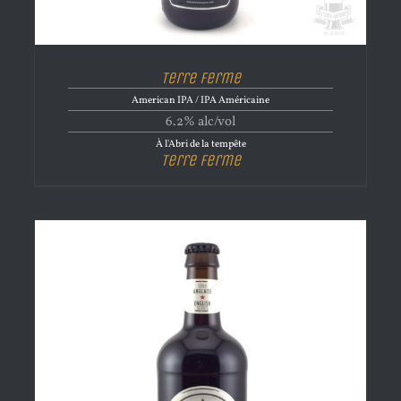
Terre Ferme
American IPA / IPA Américaine
6.2% alc/vol
À l'Abri de la tempête
Terre Ferme