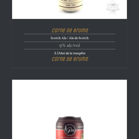
Corne de brume
Scotch Ale / Ale de Scotch
9% alc/vol
À l'Abri de la tempête
Corne de brume