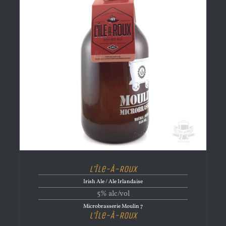
L’Île-À-Roux
Irish Ale / Ale Irlandaise
5% alc/vol
Microbrasserie Moulin 7
L’Île-À-Roux