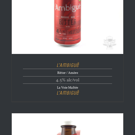
L’Ambiguë
Bitter / Amère
4.5% alc/vol
La Voie Maltée
L’Ambiguë