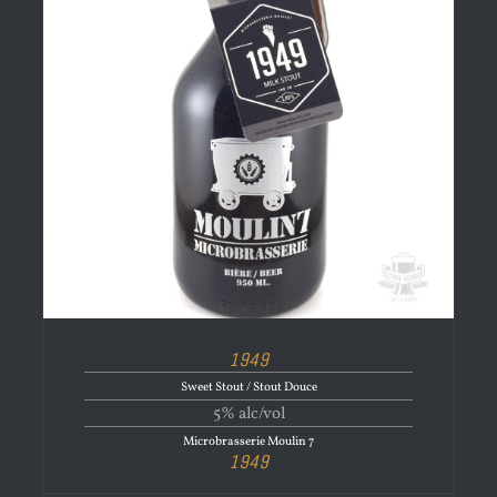
1949
Sweet Stout / Stout Douce
5% alc/vol
Microbrasserie Moulin 7
1949