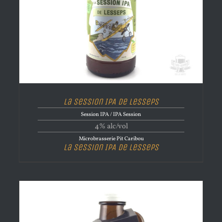
La Session IPA de Lesseps
Session IPA / IPA Session
4% alc/vol
Microbrasserie Pit Caribou
La Session IPA de Lesseps