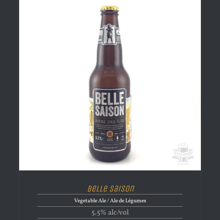
Belle Saison
Vegetable Ale / Ale de Légumes
5.5% alc/vol