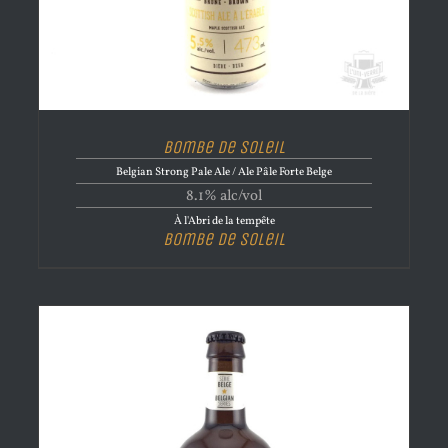
Bombe de Soleil
Belgian Strong Pale Ale / Ale Pâle Forte Belge
8.1% alc/vol
À l'Abri de la tempête
Bombe de Soleil