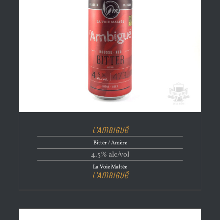
L’Ambiguë
Bitter / Amère
4.5% alc/vol
La Voie Maltée
L’Ambiguë