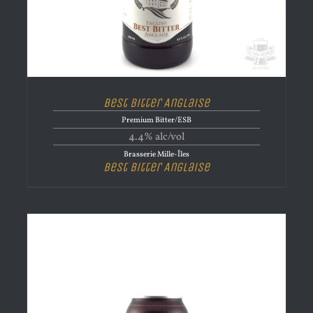
Best Bitter Anglaise
Premium Bitter/ESB
4.4% alc/vol
Brasserie Mille-Îles
Best Bitter Anglaise