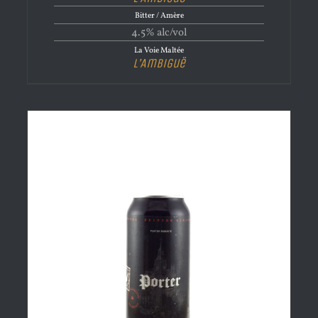
Bitter / Amère
4.5% alc/vol
La Voie Maltée
L’Ambiguë