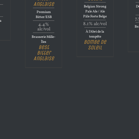
Anglaise
Belgian Strong
Du
Pale Ale / Ale
Premium
Pâle Forte Belge
Bitter/ESB
7.
la
8.1% alc/vol
4.4%
Bra
alc/vol
À l'Abri de la
tempête
Brasserie Mille-
Bombe de
Îles
Best
Soleil
Bitter
Anglaise