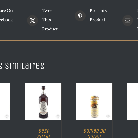
are On
Tweet
Pin This
cebook
This
Product
Product
s similaires
Best
Bombe de
Bitter
Soleil