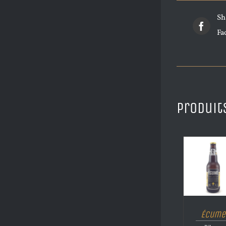
Sh
Fa
Produit
Écume