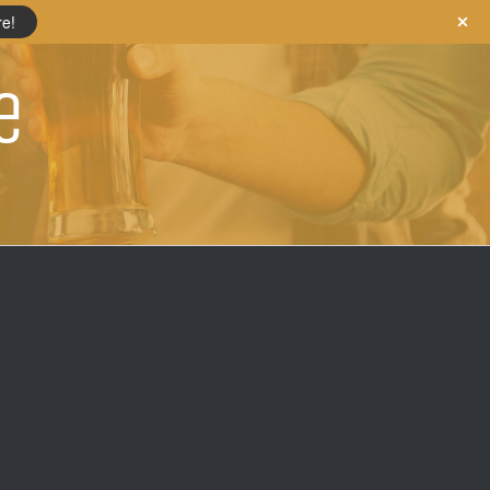
re!
e