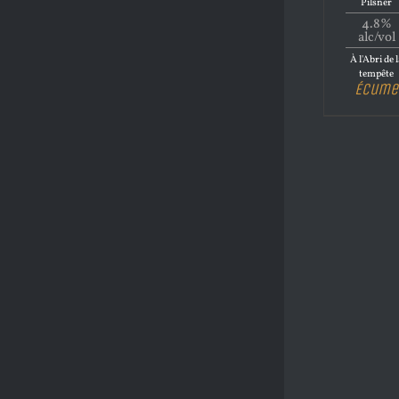
Pilsner
4.8%
alc/vol
À l'Abri de 
tempête
Écume