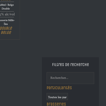
bbel / Belge
Double
3% alc/vol
sserie Mille-
Îles
Double
Belge
Filtres de recherche
Particularités
Brasseries