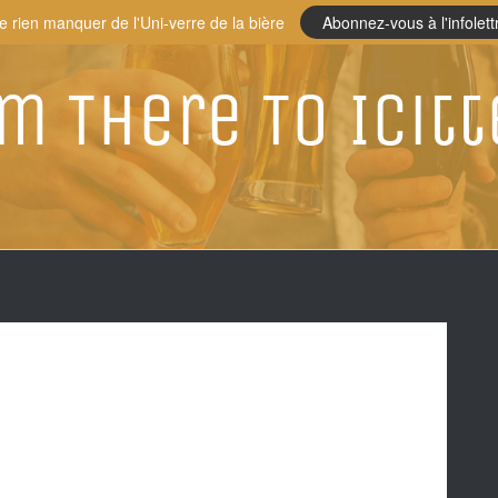
e rien manquer de l'Uni-verre de la bière
Abonnez-vous à l'infolett
m There To Icitt