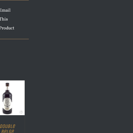
Email
This
Product
Double
Belge