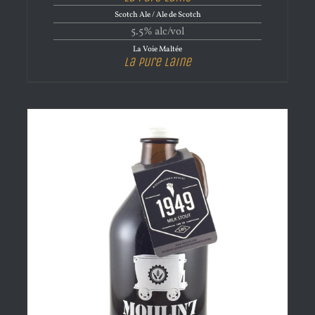
Scotch Ale / Ale de Scotch
5.5% alc/vol
La Voie Maltée
La Pure Laine