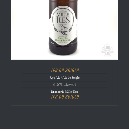
Ipa de Seigle
Rye Ale / Ale de Seigle
6.6% alc/vol
Brasserie Mille-Îles
Ipa de Seigle