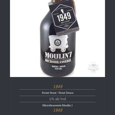
1949
Sweet Stout / Stout Douce
5% alc/vol
Microbrasserie Moulin 7
1949