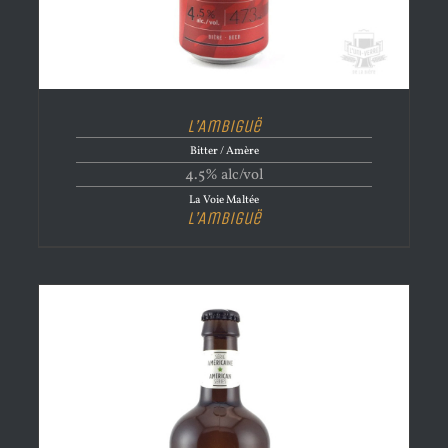
L’Ambiguë
Bitter / Amère
4.5% alc/vol
La Voie Maltée
L’Ambiguë