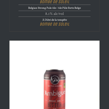
Bombe de Soleil
Belgian Strong Pale Ale / Ale Pâle Forte Belge
8.1% alc/vol
À l'Abri de la tempête
Bombe de Soleil