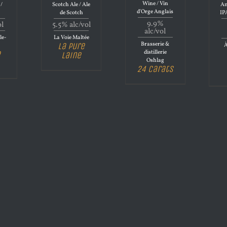
Wine / Vin
 /
Scotch Ale / Ale
Am
d'Orge Anglais
de Scotch
IP
9.9%
ol
5.5% alc/vol
alc/vol
le-
La Voie Maltée
Brasserie &
La Pure
À
distillerie
e
Laine
Oshlag
24 Carats