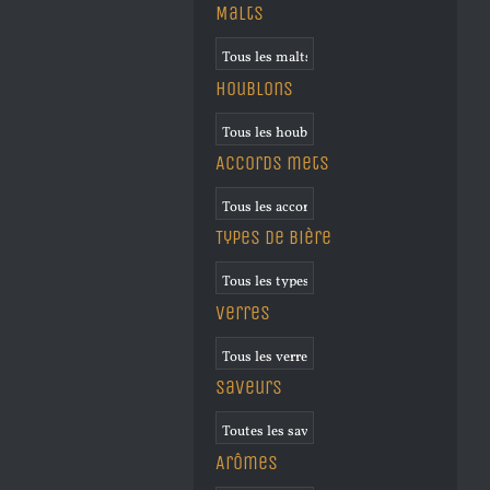
Malts
Houblons
Accords mets
Types de bière
Verres
Saveurs
Arômes