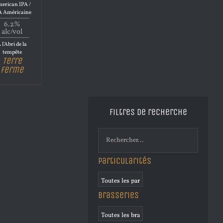
erican IPA /
A Américaine
6.2%
alc/vol
 l'Abri de la
tempête
Terre
Ferme
Filtres de recherche
Particularités
Brasseries