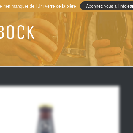
e rien manquer de l'Uni-verre de la bière
Abonnez-vous à l'infolett
bock