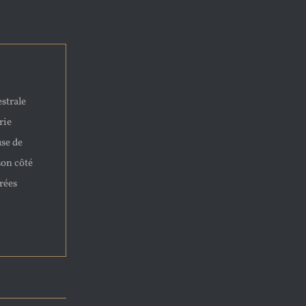
strale
rie
use de
son côté
rées