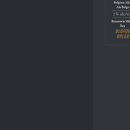
Belgian Ale
Ale Belge
7% alc/v
Brasserie Mil
Îles
Blond
Belge