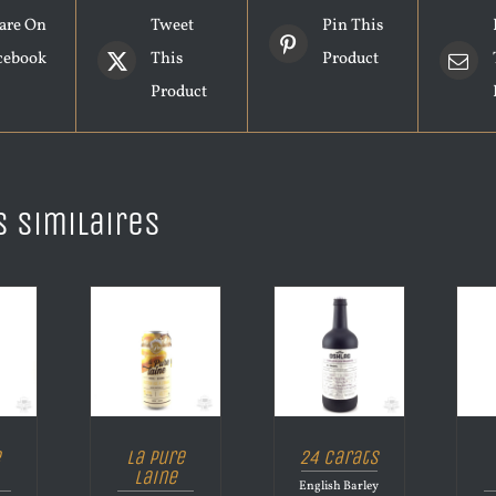
are On
Tweet
Pin This
cebook
This
Product
Product
s similaires
e
La Pure
24 Carats
Laine
English Barley