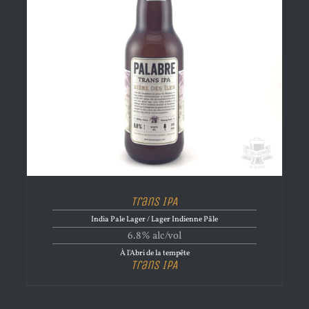
Trans IPA
India Pale Lager / Lager Indienne Pâle
6.8% alc/vol
À l'Abri de la tempête
Trans IPA