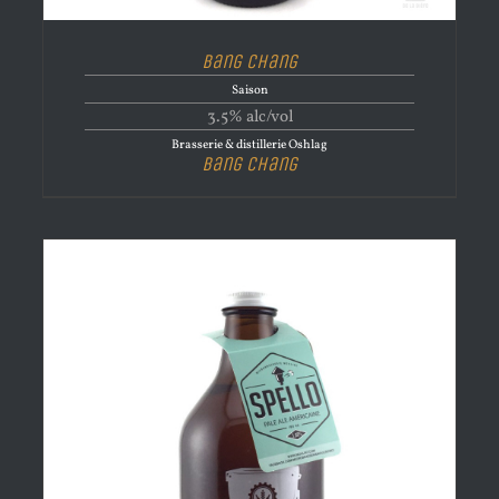
Bang Chang
Saison
3.5% alc/vol
Brasserie & distillerie Oshlag
Bang Chang