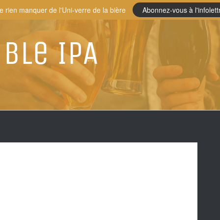
e rien manquer de l'Uni-verre de la bière
Abonnez-vous à l'infolett
ble IPA