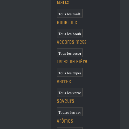
Malts
Houblons
Accords mets
Types de bière
Verres
Saveurs
Arômes