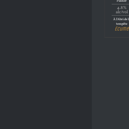
Pilsner
4.8%
alc/vol
À l'Abri de 
tempête
Écume