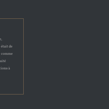
e,
 était de
e, comme
uité
cions à