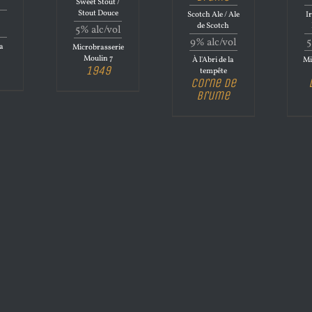
Sweet Stout /
Stout Douce
Scotch Ale / Ale
Ir
de Scotch
5% alc/vol
9% alc/vol
5
la
Microbrasserie
Moulin 7
À l'Abri de la
Mi
1949
tempête
Corne de
brume