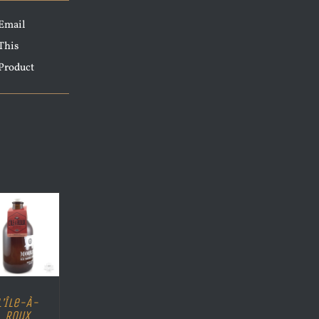
Email
This
Product
L’Île-À-
Roux