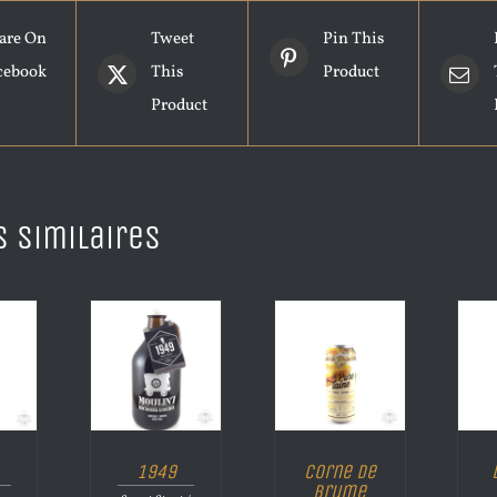
are On
Tweet
Pin This
cebook
This
Product
Product
s similaires
1949
Corne de
brume