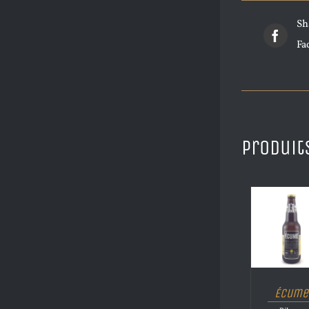
Sh
Fa
Produit
Écume