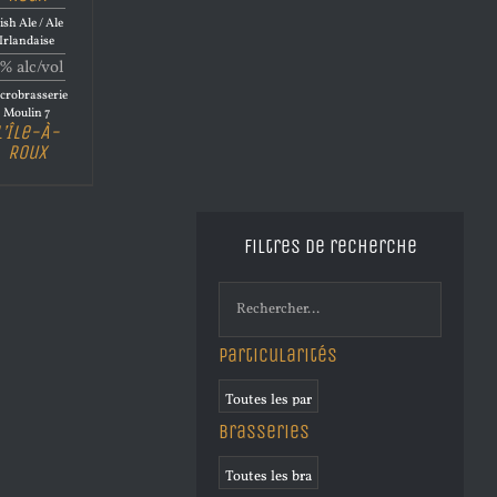
ish Ale / Ale
Irlandaise
% alc/vol
crobrasserie
Moulin 7
L’Île-À-
Roux
Filtres de recherche
Particularités
Brasseries