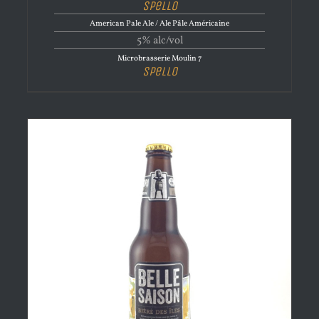
Spello
American Pale Ale / Ale Pâle Américaine
5% alc/vol
Microbrasserie Moulin 7
Spello