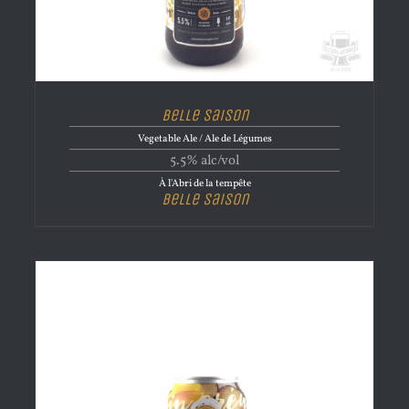
Belle Saison
Vegetable Ale / Ale de Légumes
5.5% alc/vol
À l'Abri de la tempête
Belle Saison