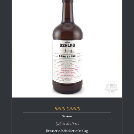
Bang Chang
Saison
3.5% alc/vol
Brasserie & distillerie Oshlag