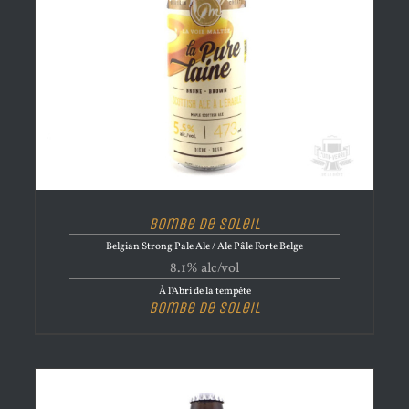
Bombe de Soleil
Belgian Strong Pale Ale / Ale Pâle Forte Belge
8.1% alc/vol
À l'Abri de la tempête
Bombe de Soleil