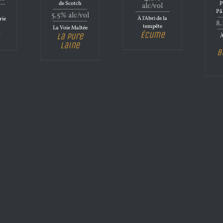
de Scotch
P
alc/vol
Pâ
5.5% alc/vol
À l'Abri de la
rie
8.
tempête
La Voie Maltée
Écume
La Pure
À
Laine
B