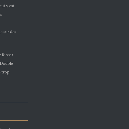
ut y est.
rs
e sur des
 force :
 Double
 trop