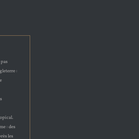
 pas
leterre :
e
s
ropical.
me : des
rès les