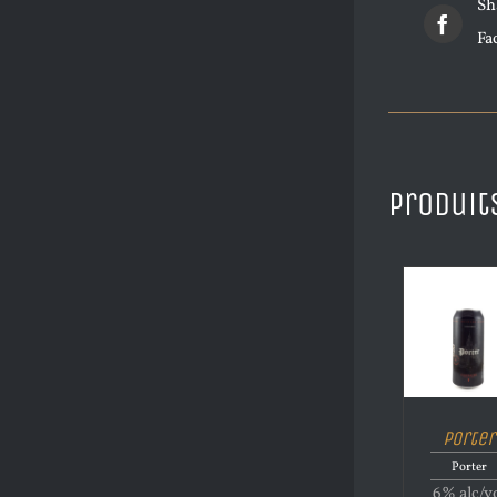
Sh
Fa
Produit
Porter
Porter
6% alc/v