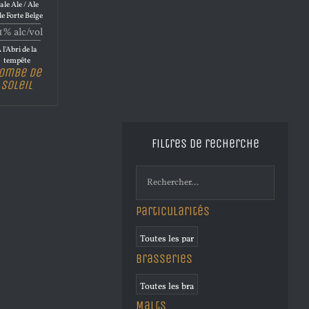
ale Ale / Ale
le Forte Belge
1% alc/vol
 l'Abri de la
tempête
ombe de
Soleil
Filtres de recherche
Particularités
Brasseries
Malts