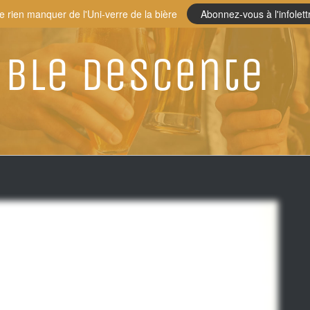
e rien manquer de l'Uni-verre de la bière
Abonnez-vous à l'infolett
ble Descente