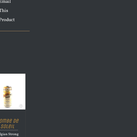
Email
This
Product
ombe de
Soleil
lgian Strong