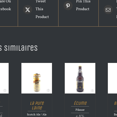
are On
Tweet
Pin This
cebook
This
Product
Product
s similaires
La Pure
Écume
B
Laine
Pilsner
Scotch Ale / Ale
Be
ol
4.8%