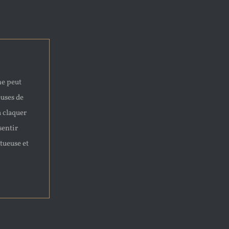
ne peut
euses de
à claquer
sentir
tueuse et