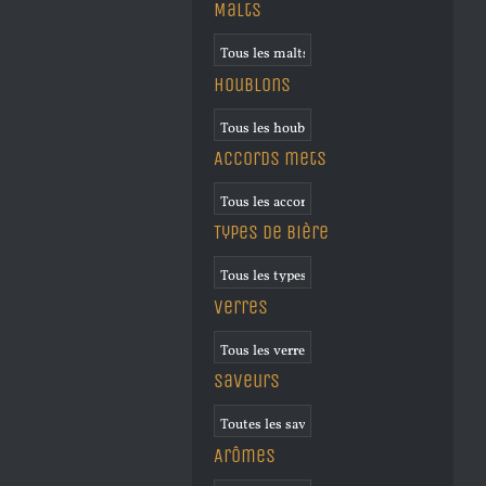
Malts
Houblons
Accords mets
Types de bière
Verres
Saveurs
Arômes