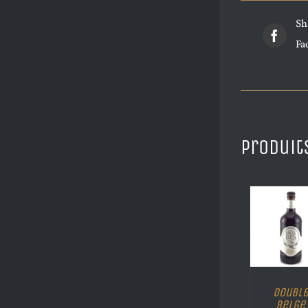
Sh
Fa
Produit
Doubl
Belge