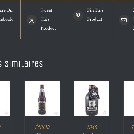
are On
Tweet
Pin This
cebook
This
Product
Product
s similaires
e
Écume
1949
T