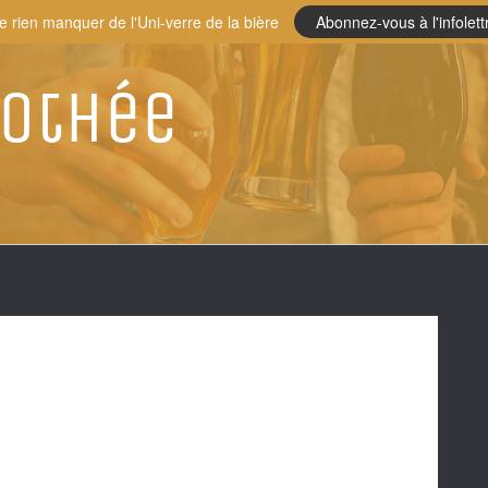
e rien manquer de l'Uni-verre de la bière
Abonnez-vous à l'infolett
rothée