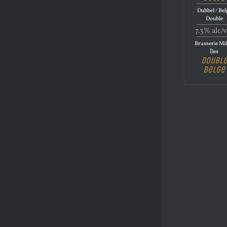
Dubbel / Bel
Double
7.3% alc/v
Brasserie Mil
Îles
Doubl
Belge