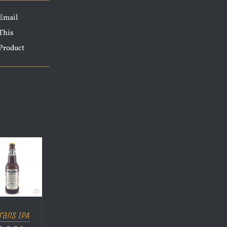
Email
This
Product
rans IPA