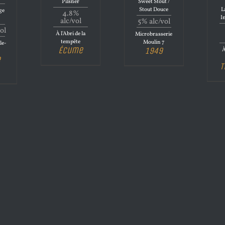
Pilsner
Sweet Stout /
Stout Douce
L
ge
4.8%
I
alc/vol
5% alc/vol
ol
À l'Abri de la
Microbrasserie
tempête
Moulin 7
le-
Écume
1949
À
e
T