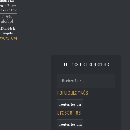
India Pale
ager / Lager
ndienne Pâle
6.8%
alc/vol
 l'Abri de la
tempête
rans IPA
Filtres de recherche
Particularités
Brasseries