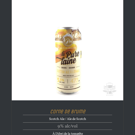
Corne de brume
Scotch Ale / Ale de Scotch
9% alc/vol
À l'Abri de la tempête