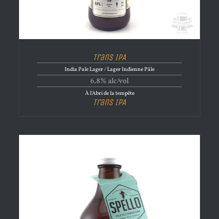
Trans IPA
India Pale Lager / Lager Indienne Pâle
6.8% alc/vol
À l'Abri de la tempête
Trans IPA