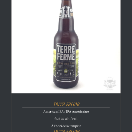
Terre Ferme
American IPA / IPA Américaine
6.2% alc/vol
À l'Abri de la tempête
Terre Ferme