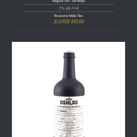
Belgian Ale / Ale Belge
7% alc/vol
Brasserie Mille-Îles
Blonde Belge