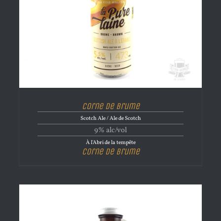
Corne de brume
Scotch Ale / Ale de Scotch
9% alc/vol
À l'Abri de la tempête
Corne de brume