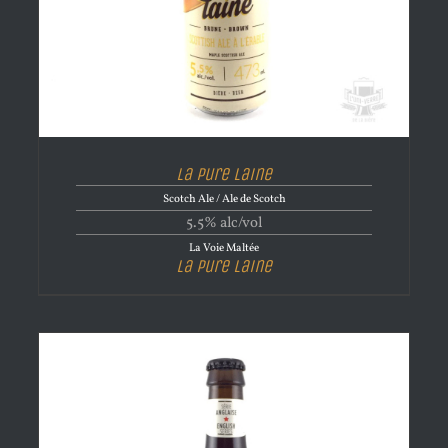
La Pure Laine
Scotch Ale / Ale de Scotch
5.5% alc/vol
La Voie Maltée
La Pure Laine