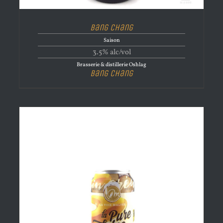
Bang Chang
Saison
3.5% alc/vol
Brasserie & distillerie Oshlag
Bang Chang