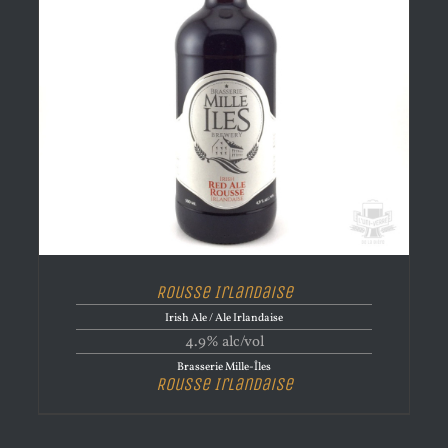
Rousse Irlandaise
Irish Ale / Ale Irlandaise
4.9% alc/vol
Brasserie Mille-Îles
Rousse Irlandaise