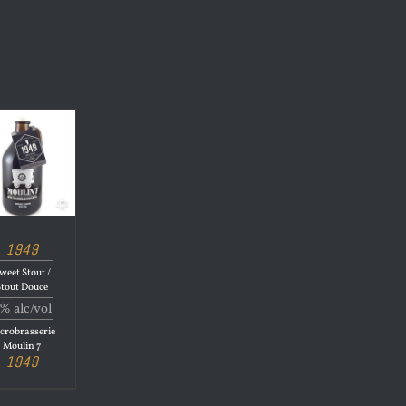
1949
weet Stout /
Stout Douce
% alc/vol
crobrasserie
Moulin 7
1949