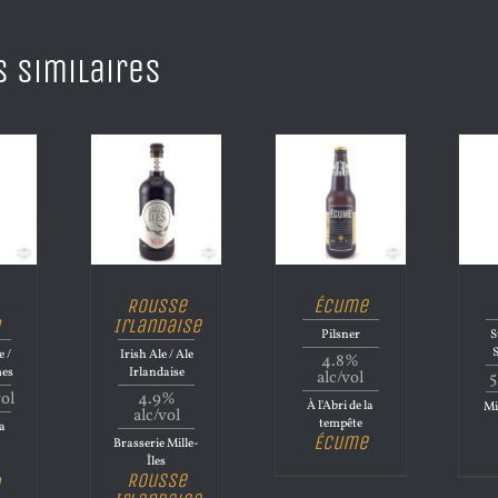
s similaires
Rousse
Écume
Irlandaise
Pilsner
S
e /
Irish Ale / Ale
4.8%
mes
Irlandaise
alc/vol
5
vol
4.9%
À l'Abri de la
Mi
alc/vol
tempête
la
Écume
Brasserie Mille-
Îles
Rousse