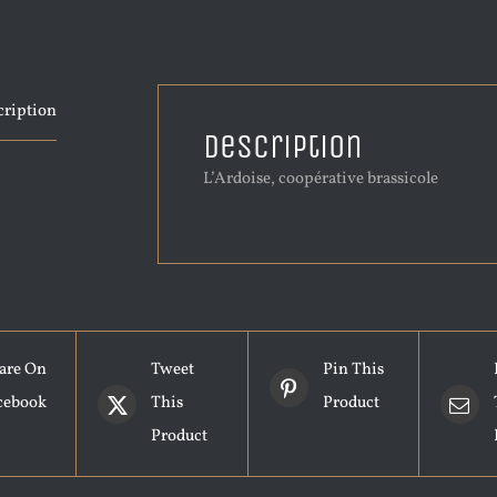
cription
Description
L’Ardoise, coopérative brassicole
are On
Tweet
Pin This
cebook
This
Product
Product