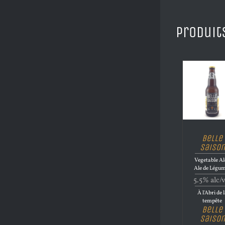
Produit
Belle
Saison
Vegetable Al
Ale de Légu
5.5% alc/
À l'Abri de 
tempête
Belle
Saison