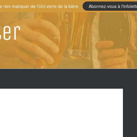
e rien manquer de l'Uni-verre de la bière
Abonnez-vous à l'infolett
ter