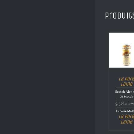
Produit
La Pur
Laine
Scotch Ale / 
de Scotch
5.5% alc/
La Voie Malt
La Pur
Laine