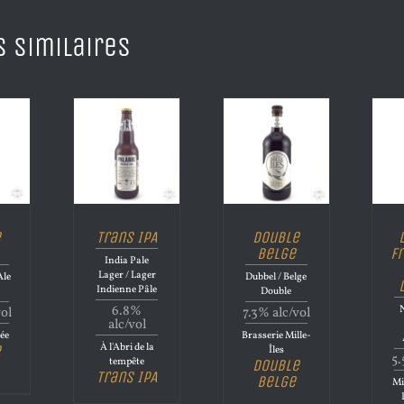
s similaires
e
Trans IPA
Double
Belge
F
India Pale
Lager / Lager
Ale
Dubbel / Belge
Indienne Pâle
Double
6.8%
N
vol
7.3% alc/vol
alc/vol
ée
Brasserie Mille-
À l'Abri de la
e
Îles
5.
tempête
Double
Trans IPA
Belge
Mi