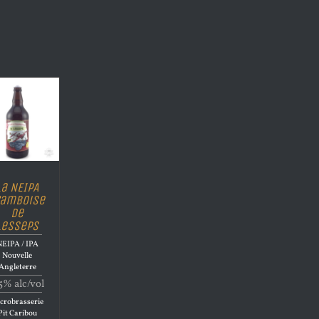
La NEIPA
ramboise
de
Lesseps
EIPA / IPA
Nouvelle
Angleterre
5% alc/vol
crobrasserie
Pit Caribou