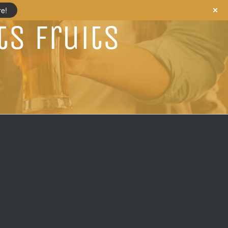
re!
ts fruits