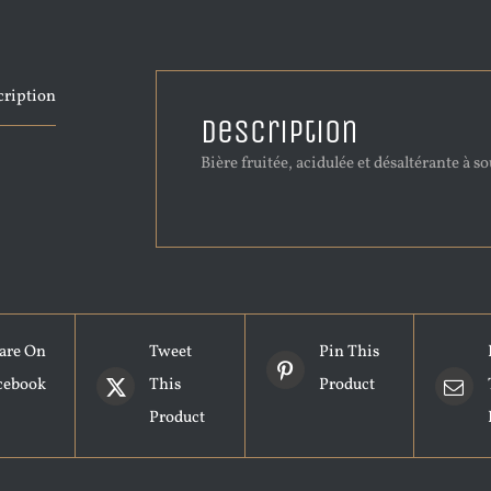
cription
Description
Bière fruitée, acidulée et désaltérante à so
are On
Tweet
Pin This
cebook
This
Product
Product