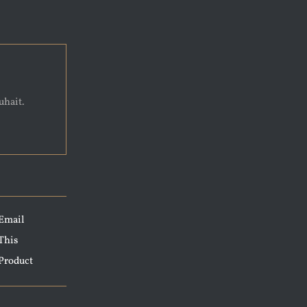
uhait.
Email
This
Product