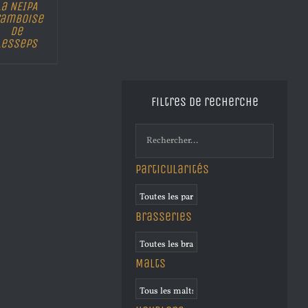
La NEIPA
ramboise
de
Lesseps
Filtres de recherche
Particularités
Brasseries
Malts