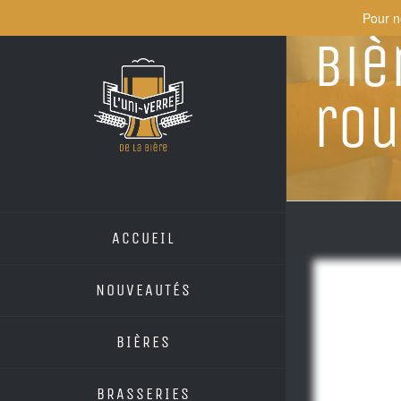
Skip
Pour n
to
Biè
content
ro
ACCUEIL
NOUVEAUTÉS
BIÈRES
BRASSERIES