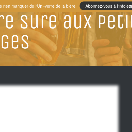
e rien manquer de l'Uni-verre de la bière
Abonnez-vous à l'infolett
re sure aux peti
uges