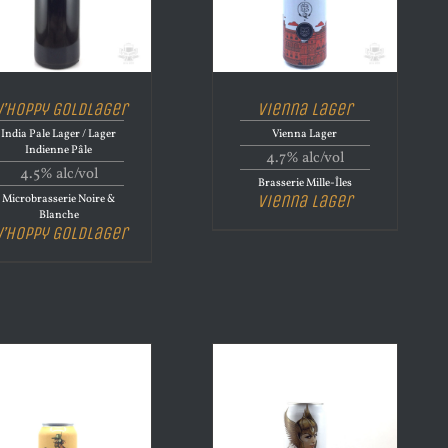
’hoppy Goldlager
Vienna Lager
India Pale Lager / Lager
Vienna Lager
Indienne Pâle
4.7% alc/vol
4.5% alc/vol
Brasserie Mille-Îles
Vienna Lager
Microbrasserie Noire &
Blanche
’hoppy Goldlager