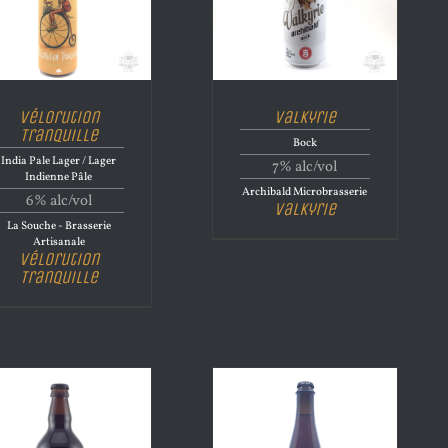
Vélorution
Valkyrie
Tranquille
Bock
India Pale Lager / Lager
7% alc/vol
Indienne Pâle
Archibald Microbrasserie
6% alc/vol
Valkyrie
La Souche - Brasserie
Artisanale
Vélorution
Tranquille