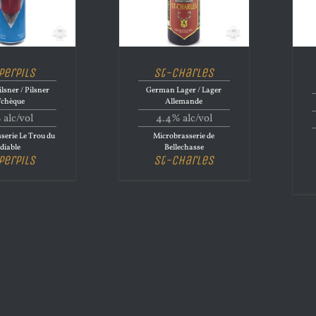
perpils
St-Charles
lsner / Pilsner
German Lager / Lager
Tchèque
Allemande
 alc/vol
4.4% alc/vol
serie Le Trou du
Microbrasserie de
diable
Bellechasse
perpils
St-Charles