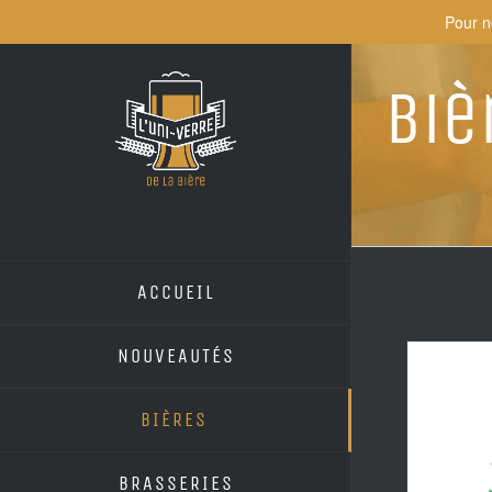
Skip
Pour n
to
content
Biè
ACCUEIL
NOUVEAUTÉS
BIÈRES
BRASSERIES