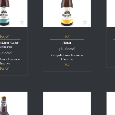
V8/9
V5
le Lager / Lager
Pilsner
ienne Pâle
5% alc/vol
 alc/vol
Camp de Base - Brasserie
ase - Brasserie
Éducative
V5
ducative
V8/9