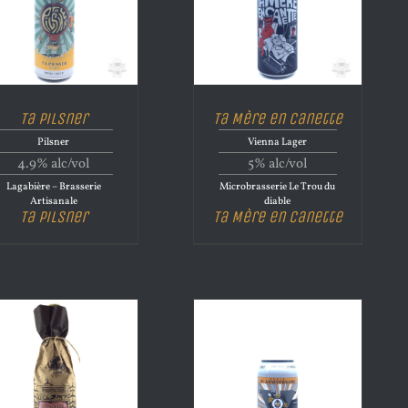
Ta Pilsner
Ta Mère en Canette
Pilsner
Vienna Lager
4.9% alc/vol
5% alc/vol
Lagabière – Brasserie
Microbrasserie Le Trou du
Artisanale
diable
Ta Pilsner
Ta Mère en Canette