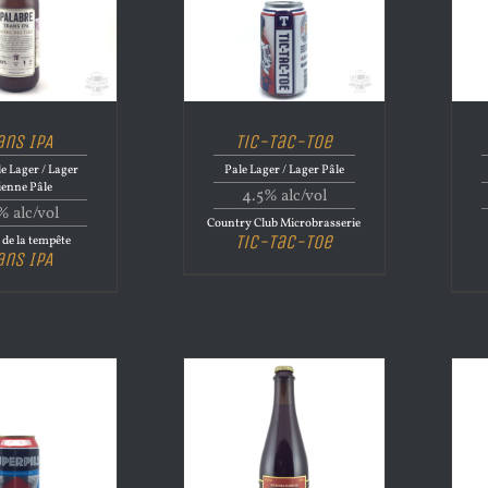
ans IPA
Tic-Tac-Toe
le Lager / Lager
Pale Lager / Lager Pâle
ienne Pâle
4.5% alc/vol
% alc/vol
Country Club Microbrasserie
Tic-Tac-Toe
i de la tempête
ans IPA