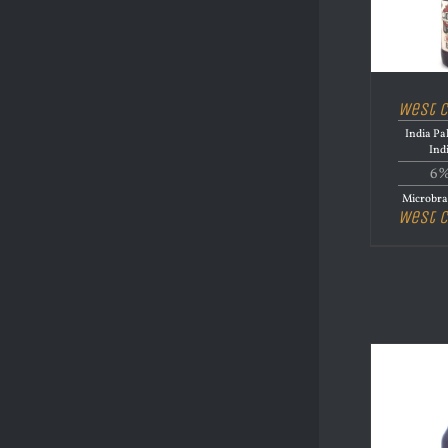
West C
India Pa
Ind
6%
Microbras
West C