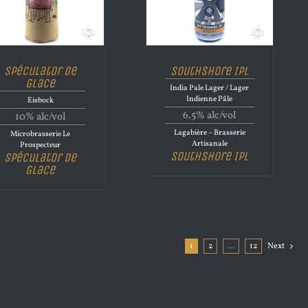
Spéculator de
Southshore IPL
Glace
India Pale Lager / Lager
Indienne Pâle
Eisbock
6.5% alc/vol
10% alc/vol
Lagabière – Brasserie
Microbrasserie Le
Artisanale
Prospecteur
Southshore IPL
Spéculator de
Glace
1
2
…
12
Next