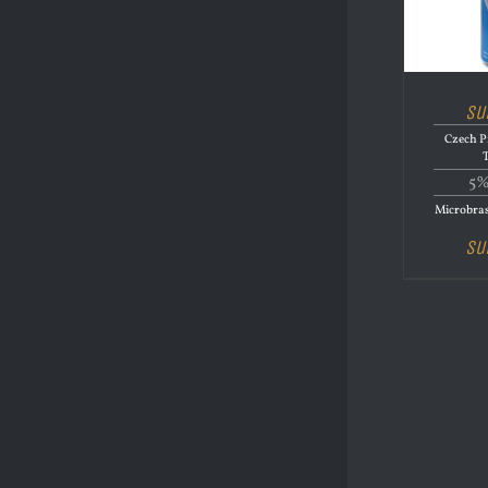
Su
Czech Pi
5%
Microbras
Su