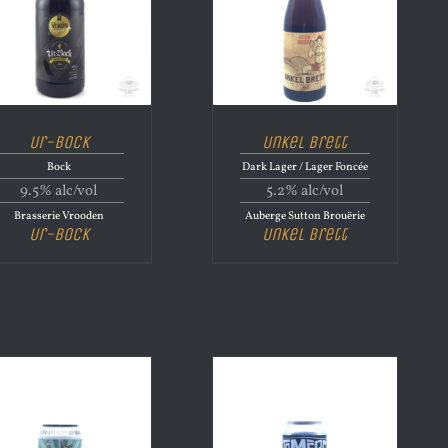
Ur-Bock
Unkel Brett
Bock
Dark Lager / Lager Foncée
9.5% alc/vol
5.2% alc/vol
Brasserie Vrooden
Auberge Sutton Brouërie
Ur-Bock
Unkel Brett