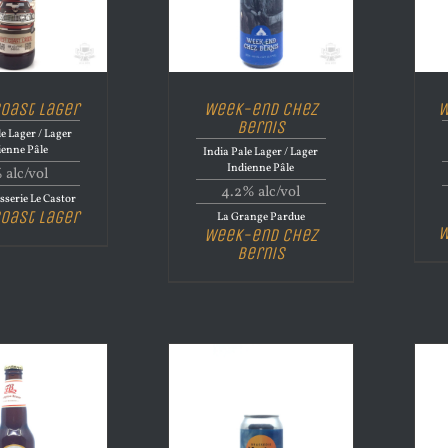
oast Lager
Week-end Chez
W
Bernis
le Lager / Lager
ienne Pâle
India Pale Lager / Lager
Indienne Pâle
 alc/vol
4.2% alc/vol
serie Le Castor
oast Lager
La Grange Pardue
W
Week-end Chez
Bernis