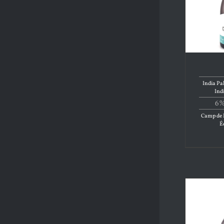
India Pa
Ind
6%
Camp de B
É