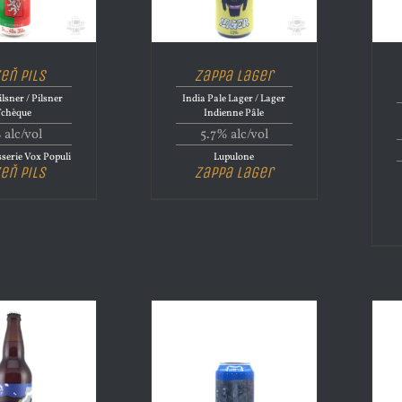
zeň Pils
Zappa Lager
lsner / Pilsner
India Pale Lager / Lager
Tchèque
Indienne Pâle
 alc/vol
5.7% alc/vol
serie Vox Populi
Lupulone
zeň Pils
Zappa Lager