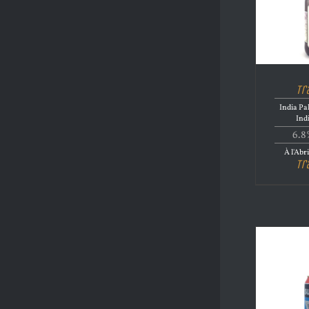
Tr
India Pa
Ind
6.8
À l'Abr
Tr