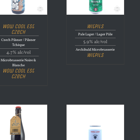
Wow Cool Est
Witpils
Czech
Pale Lager / Lager Pâle
Czech Pilsner / Pilsner
5.9% alc/vol
Tchèque
Archibald Microbrasserie
4.7% alc/vol
Witpils
Microbrasserie Noire &
Blanche
Wow Cool Est
Czech