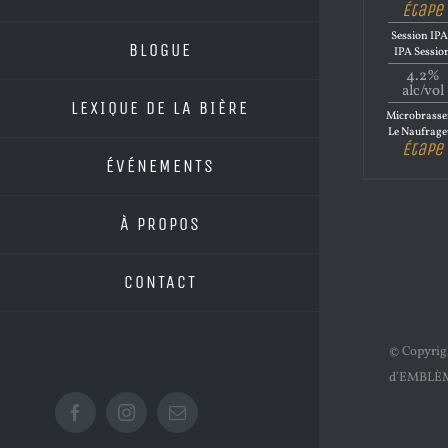
Étape
Session IPA
BLOGUE
IPA Sessio
4.2%
alc/vol
LEXIQUE DE LA BIÈRE
Microbrasse
Le Naufrage
Étape
ÉVÉNEMENTS
À PROPOS
CONTACT
© Copyri
d'EMBLÈ
Facebook
Instagram
Email