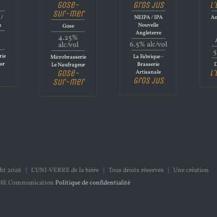
Gose-
Gros jus
L
sur-mer
 /
NEIPA / IPA
Am
n
Nouvelle
Gose
Angleterre
4.25%
6.5% alc/vol
alc/vol
5
rie
La Fabrique -
Microbrasserie
ur
Brasserie
D
Le Naufrageur
L
Gose-
Artisanale
Gros jus
sur-mer
ght
2026 | L'UNI-VERRE de la bière | Tous droits réservés | Une création
ME Communication
Politique de confidentialité