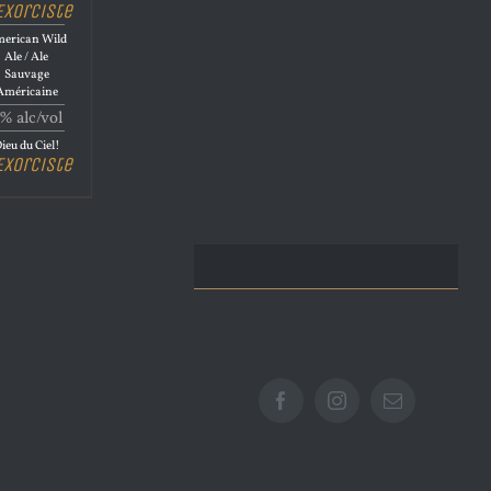
’Exorciste
erican Wild
Ale / Ale
Sauvage
Américaine
% alc/vol
ieu du Ciel!
’Exorciste
Facebook
Instagram
Email